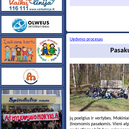
Ugdymo procesas
Pasakų
jų poelgius ir vertybes. Mokiniai
žinomomis pasakomis. Vieni atpa