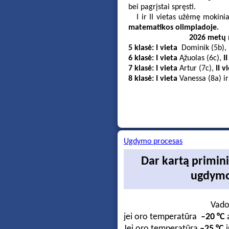
bei pagrįstai spręsti.
I ir II vietas užėmę mokini
matematikos olimpiadoje.
2026 metų 
5 klasė: I vieta
Dominik (5b),
6 klasė: I vieta
Ąžuolas (6c),
I
7 klasė: I vieta
Artur (7c),
II v
8 klasė: I vieta
Vanessa (8a) i
Ugdymo procesas
Dar kartą primin
ugdymo
Vado
jei oro temperatūra
–20 °C
a
Jei oro temperatūra
–25 °C
i