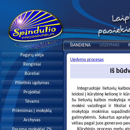
ŠIANDIENA
UGDYMAS
Pagyrų alėja
Ugdymo procesas
Renginiai
Iš būd
Būreliai
Pilietinis ugdymas
Integruotoje lietuvių kalbos 
Projektai
leidosi į kūrybinę kelionę ir kū
Su lietuvių kalbos mokytoja m
Tėvams
mokėsi vaizdingai ir tiksliai 
Priėmimas į mokyklą
mokytoja mokinius supažindin
galimybėmis. Sukurtus aprašy
Archyvas
vėliau pagal juos generavo pave
Kūrybinio proceso metu gimė
Parama mokyklai 2%