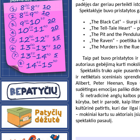
padėjęs dar geriau perteikti ist
Spektaklyje buvo pristatytos ga
„The Black Cat“ – šiurpi 
„The Tell-Tale Heart“ – p
„The Pit and the Pendulum
„The Raven“ – poetiška ir
„The Murders in the Rue M
Taip pat buvo pristatytos ir k
autoriaus gebėjimą kurti moksli
Spektaklis truko apie pusantros
ir netikėtais sceniniais spren
Alibert, Peter Heenan, Roya 
sudėtingas emocijas paliko didel
Ši netradicinė anglų kalbos pa
kūryba, bet ir parodė, kaip lite
kultūrinė patirtis, kuri dar ilga
– mokiniai kartu su aktoriais įs
spektaklio pasaulį.