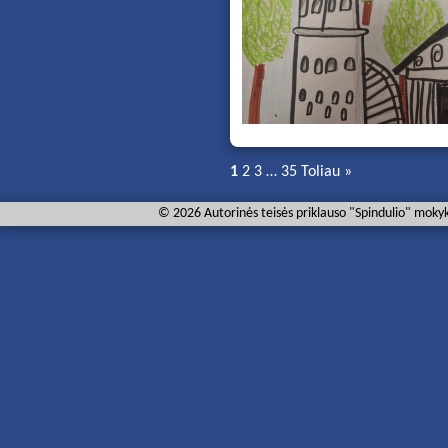
1
2
3
…
35
Toliau »
© 2026 Autorinės teisės priklauso "Spindulio" mokyk