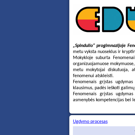
„Spindulio“ progimnazijoje Fe
metu vyksta nuoseklus ir krypt
Mokykloje suburta Fenomenai
organizuojamuose mokymuose, ku
metu mokytojai diskutuoja, at
fenomenui atskleisti.
Fenomenais grįstas ugdymas l
klausimus, padės ieškoti galim
Fenomenais grįstas ugdymas d
asmenybės kompetencijas bei leis
Ugdymo procesas