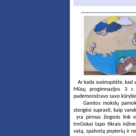
Ar kada susimąstėte, kad 
Mūsų progimnazijos 3 c k
pademonstravo savo kūrybin
Gamtos mokslų pamokose m
stengėsi suprasti, kaip vand
yra pirmas žingsnis link
trečiokai tapo tikrais inži
vatą, spalvotą popierių ir n