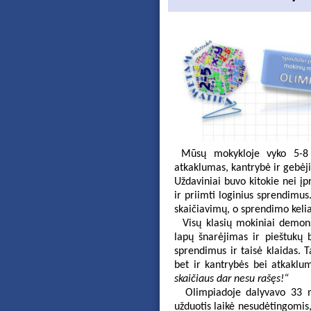
Mūsų mokykloje vyko 5-8 k
atkaklumas, kantrybė ir gebėj
Uždaviniai buvo kitokie nei įp
ir priimti loginius sprendimus
skaičiavimų, o sprendimo keli
Visų klasių mokiniai demonst
lapų šnarėjimas ir pieštukų 
sprendimus ir taisė klaidas. 
bet ir kantrybės bei atkakl
skaičiaus dar nesu rašęs!“
Olimpiadoje dalyvavo 33 mok
užduotis laikė nesudėtingomis, 