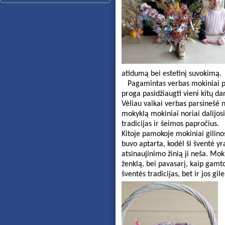
   Pagamintas verbas mokiniai pr
proga pasidžiaugti vieni kitų da
Vėliau vaikai verbas parsinešė n
mokyklą mokiniai noriai dalijos
Kitoje pamokoje mokiniai gilinos
buvo aptarta, kodėl ši šventė yra
atsinaujinimo žinią ji neša. Mok
ženklą, bei pavasarį, kaip gamto