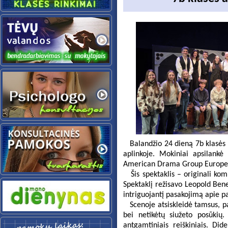
Balandžio 24 dieną 7b klasės m
aplinkoje. Mokiniai apsilankė
American Drama Group Europ
Šis spektaklis – originali komp
Spektaklį režisavo Leopold Bened
intriguojantį pasakojimą apie p
Scenoje atsiskleidė tamsus, pas
bei netikėtų siužeto posūkių.
antgamtiniais reiškiniais. Did