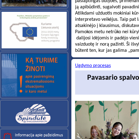
paslaptingas būtybes, primenanč
Atlikdami užduotis mokiniai kūrė
interpretavo veikėjus. Taip pat 
Pamokos metu netrūko nei kūryb
 dalijosi idėjomis ir padėjo vi
vaizduotę ir norą pažinti. Ši iš
būtent ten, kur jas galima „pamat
Ugdymo procesas
Pavasario spalvo