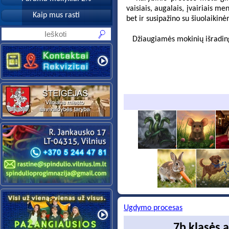
vaisiais, augalais, įvairiais me
Kaip mus rasti
bet ir susipažino su šiuolaikin
Džiaugiamės mokinių išradingum
Ugdymo procesas
7b klasės 