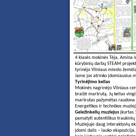
4 klasės mokinės Tėja, Amina 
kūrybinių darbų STEAM projekt
tyrinėjo Vilniaus miesto žemėl
Jame jos atrinko įdomiausius m
Tyrinėjimo kelias
Mokinės nagrinėjo Vilniaus cen
braižė maršrutą. Jų kelias ving
maršrutas pažymėtas raudona li
Energetikos ir technikos muzie
Geležinkelių muziejus
įkurtas 1
pamatyti autentiškus traukinių
Muziejuje daug interaktyvių eksp
įdomi dalis – lauko ekspozicija,