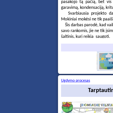
pasakojo tą pačią, bet vis 
garavimą, kondensaciją, krit
Svarbiausia projekto dali
Mokiniai mokėsi ne tik paaišk
Šis darbas parodė, kad vaika
savo rankomis, jie ne tik įs
šaltinis, kurį reikia saugoti.
Ugdymo procesas
Tarptauti