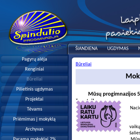
ŠIANDIENA
UGDYMAS
Pagyrų alėja
Būreliai
Renginiai
Moks
Būreliai
Pilietinis ugdymas
Mūsų progimnazijos 5A
Projektai
šventei!
Nacionalinė M. K. Či
Tėvams
„Ugnelė“ ir Lietuvos
Priėmimas į mokyklą
Lietuvos
vaikų chorą 2026 m. Li
Archyvas
šalies kultūrini
Parama mokyklai 2%
Mūsų mokyklai atstovau