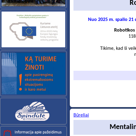
R
Nuo 2025 m. spalio 21 
Robotikos 
118 
Tikime, kad ši vei
Būreliai
Mentalin