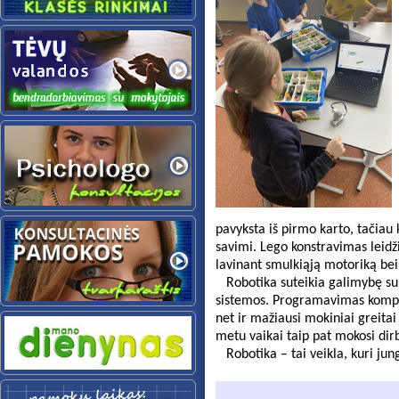
pavyksta iš pirmo karto, tačiau 
savimi. Lego konstravimas leidži
   Robotika suteikia galimybę s
sistemos. Programavimas kompiu
net ir mažiausi mokiniai greit
   Robotika – tai veikla, kuri j