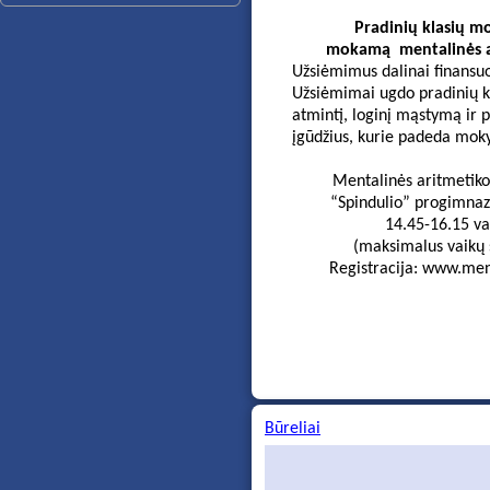
Pradinių klasių mok
mokamą mentalinės ar
Užsiėmimus dalinai finansuo
Užsiėmimai ugdo pradinių k
atmintį, loginį mąstymą ir p
įgūdžius, kurie padeda mok
Mentalinės aritmetik
“Spindulio” progimnaz
14.45-16.15 va
(maksimalus vaikų 
Registracija: www.men
Būreliai