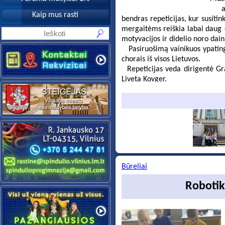
aktyviai ruošiasi šiam
Kaip mus rasti
bendras repeticijas, kur susitin
mergaitėms reiškia labai daug –
motyvacijos ir didelio noro dain
Pasiruošimą vainikuos ypatinga
chorais iš visos Lietuvos.
Repeticijas veda dirigentė Gr
Liveta Kovger.
Didžiuojamės mergaičių darbu, 
Būreliai
Robotik