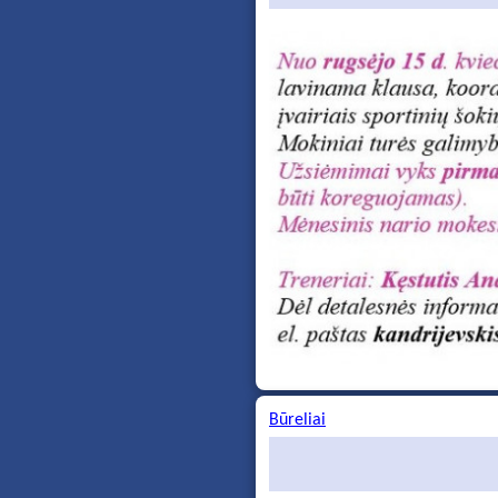
Būreliai