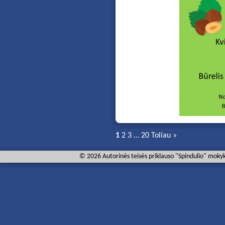
1
2
3
…
20
Toliau »
© 2026 Autorinės teisės priklauso "Spindulio" mokyk