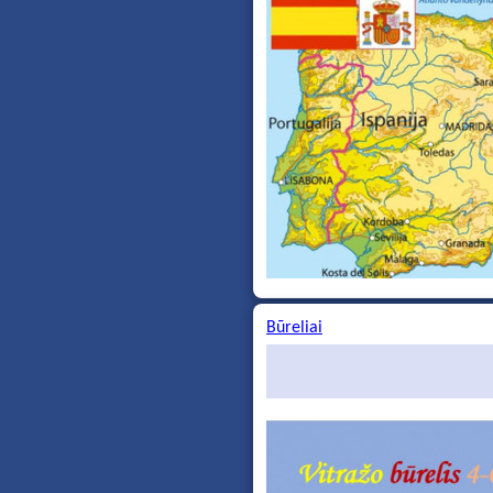
Būreliai