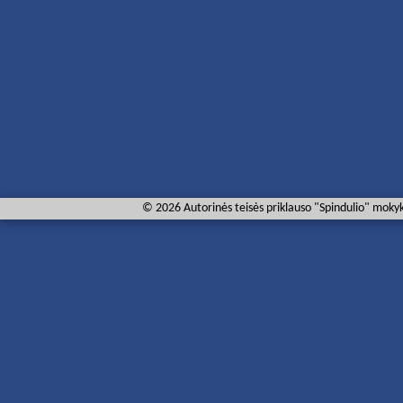
© 2026 Autorinės teisės priklauso "Spindulio" mokyk