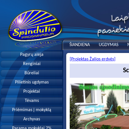
ŠIANDIENA
UGDYMAS
Pagyrų alėja
[Projektas Žalios erdvės]
Renginiai
S
Būreliai
Pilietinis ugdymas
Projektai
Tėvams
Priėmimas į mokyklą
Archyvas
Parama mokyklai 2%