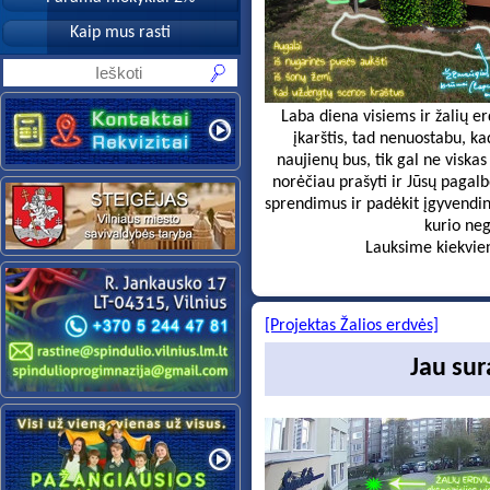
Kaip mus rasti
Laba diena visiems ir žalių er
įkarštis, tad nenuostabu, k
naujienų bus, tik gal ne viskas
norėčiau prašyti ir Jūsų pagalbo
sprendimus ir padėkit įgyvendinti
kurio ne
Lauksime kiekvienos 
[Projektas Žalios erdvės]
Jau sur