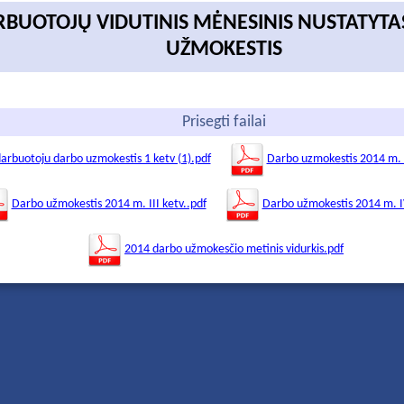
RBUOTOJŲ VIDUTINIS MĖNESINIS NUSTATYT
UŽMOKESTIS
Prisegti failai
arbuotoju darbo uzmokestis 1 ketv (1).pdf
Darbo uzmokestis 2014 m. II
Darbo užmokestis 2014 m. III ketv..pdf
Darbo užmokestis 2014 m. I
2014 darbo užmokesčio metinis vidurkis.pdf