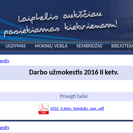
UGDYMAS
MOKINIŲ VEIKLA
KEMBRIDŽAS
BIBLIOTEK
estis
Darbo užmokestis 2016 II ketv.
Prisegti failai
2016_II.ketv. Spindulio_pag..pdf
estis