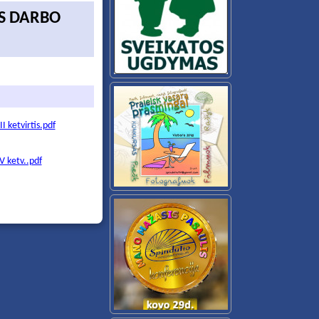
AS DARBO
 ketvirtis.pdf
V ketv..pdf