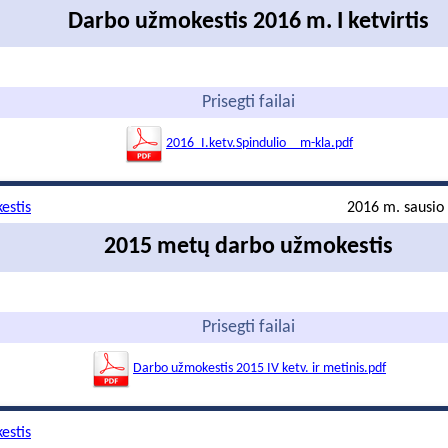
Darbo užmokestis 2016 m. I ketvirtis
Prisegti failai
2016_I.ketv.Spindulio__m-kla.pdf
estis
2016 m. sausio 
2015 metų darbo užmokestis
Prisegti failai
Darbo užmokestis 2015 IV ketv. ir metinis.pdf
estis