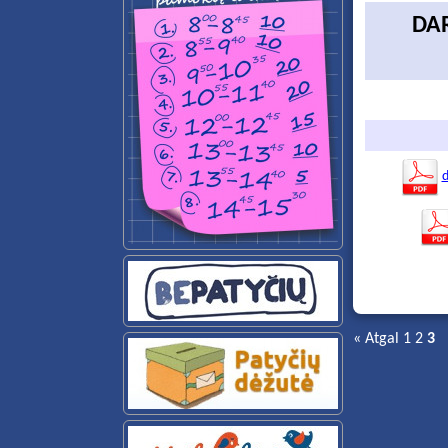
DA
d
« Atgal
1
2
3