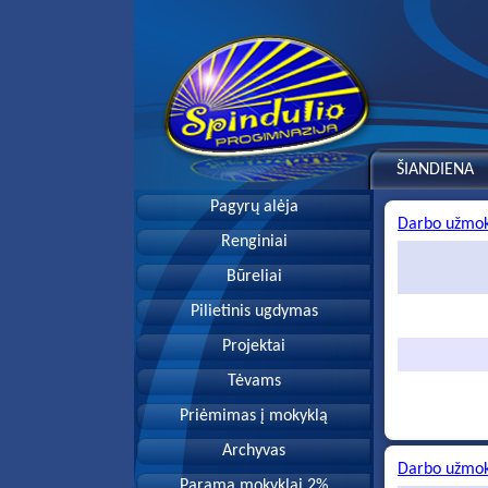
ŠIANDIENA
Pagyrų alėja
Darbo užmok
Renginiai
Būreliai
Pilietinis ugdymas
Projektai
Tėvams
Priėmimas į mokyklą
Archyvas
Darbo užmok
Parama mokyklai 2%